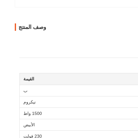
وصف المنتج
القيمة
ب
نيكروم
1500 واط
الأبيض
230 فولت