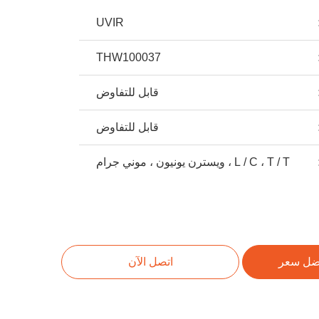
UVIR
THW100037
قابل للتفاوض
قابل للتفاوض
L / C ، T / T ، ويسترن يونيون ، موني جرام
ضل سعر
اتصل الآن