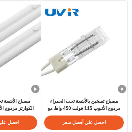
مصباح تسخين بالأشعة تحت الحمراء
مصباح الأشعة تح
مزدوج الأنبوب 115 فولت 450 واط مع
زجاج كوارتز
500mm التدف
احصل على أفضل سعر
احصل على