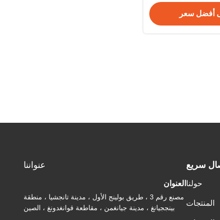
 أفضل سعر
ال سريع
عنواننا
حولنا
العنوان
مصنع رقم 3 ، طريق بولينج الأول ، مدينة تانجشيا ، منطقة
المنتجات
بينججيانغ ، مدينة جيانغمن ، مقاطعة قوانغدونغ ، الصين