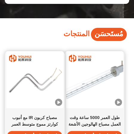
مُستَحسَن
المنتجات
طول العمر 5000 ساعة وقت
مصباح كربون IR مع أنبوب
العمل مصباح الهالوجين الأشعة
كوارتز مموج متوسط ​​العمر
تحت الحمراء قصيرة الموجة مع
5000 ساعة للتسخين السريع