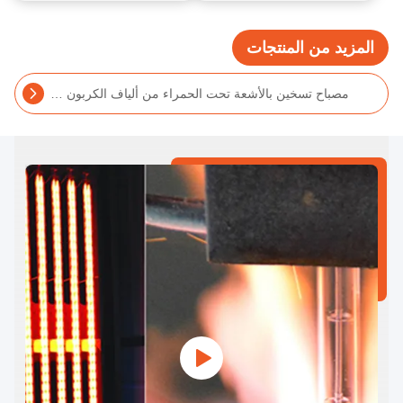
المزيد من المنتجات
2000 واط مصباح التدفئة تحت الحمراء من ألياف الكربون R7S أساس لبلورة الكوارتز