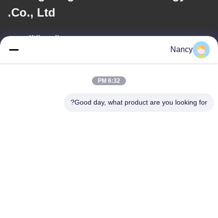
Co., Ltd.
البريد الإلكتروني
Nancy
nancy@gdyouhui.com
6:32 PM
عنواننا
Good day, what product are you looking for?
العنوان
مصنع رقم 3 ، طريق بولينج الأول ، مدينة تانجشيا ، منطقة بينججيانغ ،
مدينة جيانغمن ، مقاطعة قوانغدونغ ، الصين
الهاتف
86-0750-3210960