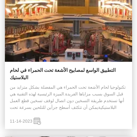
التطبيق الواسع لمصابيح الأشعة تحت الحمراء في لحام
البلاستيك
تكنولوجيا لحام الأشعة تحت الحمراء هي المفضلة بشكل متزايد من
قبل السوق بسبب مزاياها الفريدة.الميزة الرئيسية لهذه التقنية هي
أنها تستخدم طريقة التسخين دون اتصال لوقف تسخين قطع العمل
البلاستيكيةيمكن أن تتكثف أسطح جزأين للتلحين بسرعة تحت
الضوء تحت الحمراء ، ثم يتم ربطها معًا بعد الضغط والتبريد ، لتحقيق
...
11-14-2023