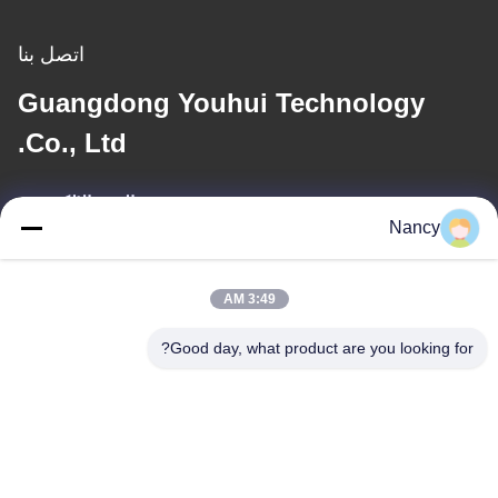
اتصل بنا
Guangdong Youhui Technology
Co., Ltd.
البريد الإلكتروني
Nancy
nancy@gdyouhui.com
3:49 AM
عنواننا
Good day, what product are you looking for?
العنوان
مصنع رقم 3 ، طريق بولينج الأول ، مدينة تانجشيا ، منطقة بينججيانغ ،
مدينة جيانغمن ، مقاطعة قوانغدونغ ، الصين
الهاتف