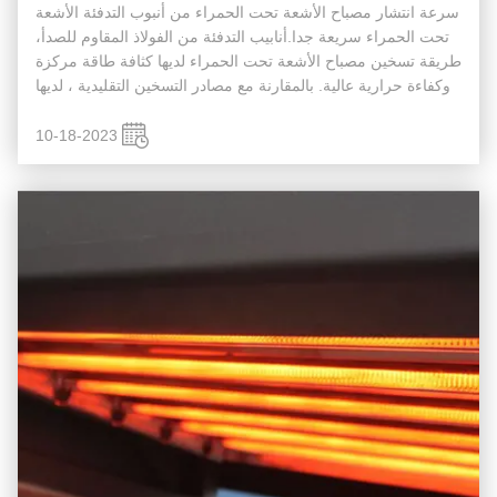
سرعة انتشار مصباح الأشعة تحت الحمراء من أنبوب التدفئة الأشعة
تحت الحمراء سريعة جدا.أنابيب التدفئة من الفولاذ المقاوم للصدأ،
طريقة تسخين مصباح الأشعة تحت الحمراء لديها كثافة طاقة مركزة
وكفاءة حرارية عالية. بالمقارنة مع مصادر التسخين التقليدية ، لديها
تسخين اتجاه قوي ،ولا تحتاج إلى تسخين تجويف كامل.إن...
10-18-2023