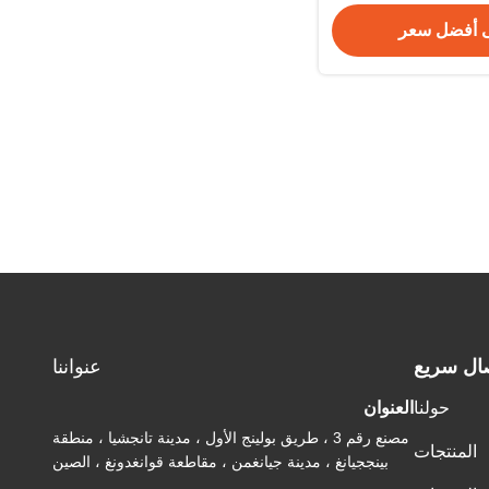
 أفضل سعر
ال سريع
عنواننا
حولنا
العنوان
مصنع رقم 3 ، طريق بولينج الأول ، مدينة تانجشيا ، منطقة
المنتجات
بينججيانغ ، مدينة جيانغمن ، مقاطعة قوانغدونغ ، الصين