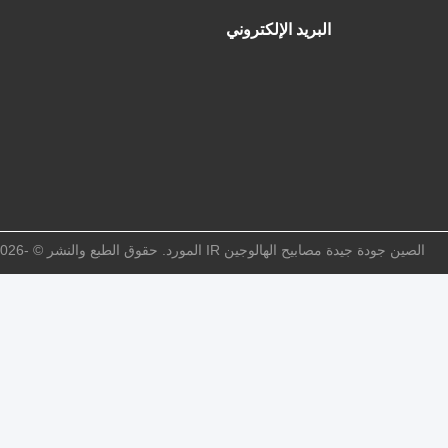
البريد الإلكتروني
الصين جودة جيدة مصابيح الهالوجين IR المورد. حقوق الطبع والنشر © -2026 Guangdong Youhui Technology Co., Ltd. جميع الحقوق محفوظة