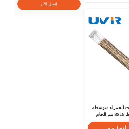
اتصل الآن
ت الحمراء متوسطة
الموجة 500 واط 8x18 مم للحام
استيك
 أفضل سعر