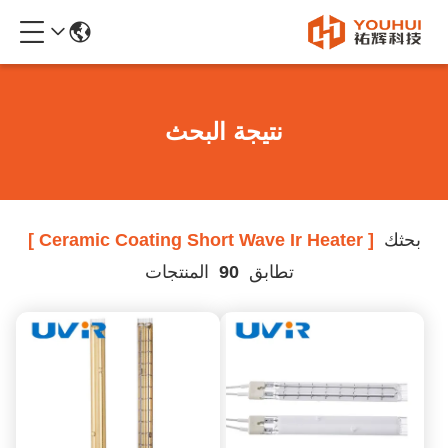
نتيجة البحث
بحثك
[ Ceramic Coating Short Wave Ir Heater ]
تطابق
90
المنتجات