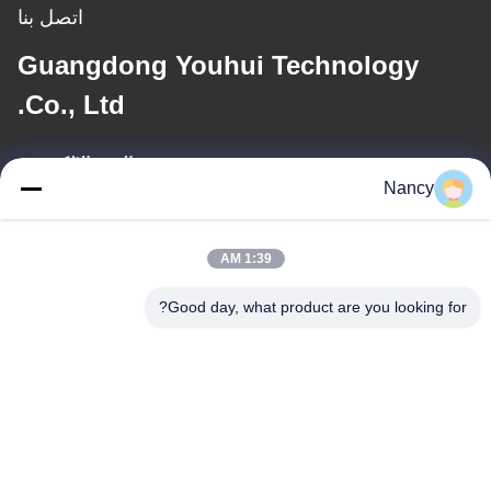
اتصل بنا
Guangdong Youhui Technology
Co., Ltd.
البريد الإلكتروني
Nancy
nancy@gdyouhui.com
1:39 AM
عنواننا
Good day, what product are you looking for?
العنوان
مصنع رقم 3 ، طريق بولينج الأول ، مدينة تانجشيا ، منطقة بينججيانغ ،
مدينة جيانغمن ، مقاطعة قوانغدونغ ، الصين
الهاتف
86-0750-3210960