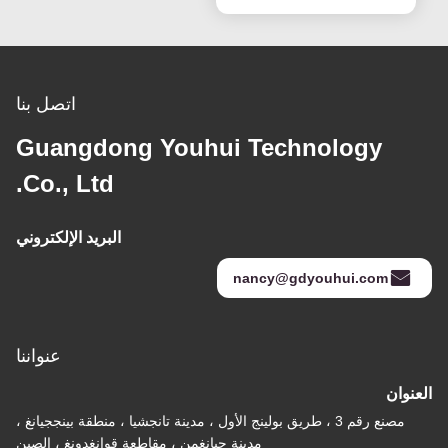
اتصل بنا
Guangdong Youhui Techno
Co., Ltd.
البريد الإلكتروني
nancy@gdyou
عنواننا
صنع رقم 3 ، طريق بولينج الأول ، مدينة تانجشيا ، منطقة بينججيانغ ،
مدينة جيانغمن ، مقاطعة قوانغدونغ ، الصين