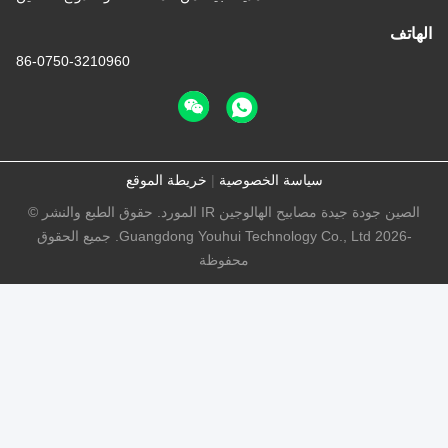
86-0750-3210960
سياسة الخصوصية
|
خريطة الموقع
الصين جودة جيدة مصابيح الهالوجين IR المورد. حقوق الطبع والنشر ©
-2026 Guangdong Youhui Technology Co., Ltd. جميع الحقوق
محفوظة