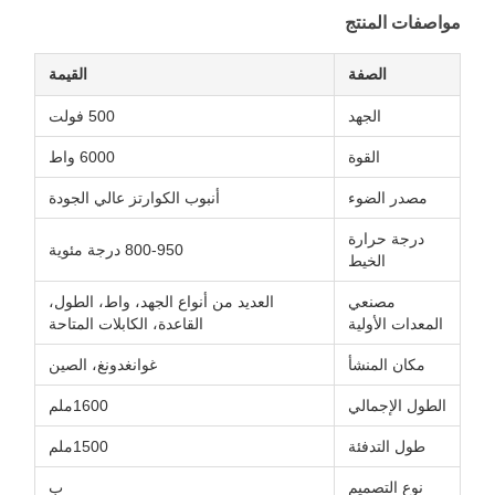
تج
فة
القيمة
جهد
500 فولت
قوة
6000 واط
وء
أنبوب الكوارتز عالي الجودة
رة
800-950 درجة مئوية
يط
عي
العديد من أنواع الجهد، واط، الطول،
لية
القاعدة، الكابلات المتاحة
شأ
غوانغدونغ، الصين
لي
1600ملم
ئة
1500ملم
يم
ب