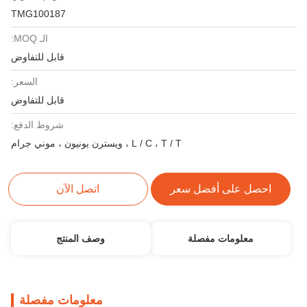
TMG100187
الـ MOQ:
قابل للتفاوض
السعر:
قابل للتفاوض
شروط الدفع:
L / C ، T / T ، ويسترن يونيون ، موني جرام
 أفضل سعر
اتصل الآن
ات مفصلة
وصف المنتج
معلومات مفصلة