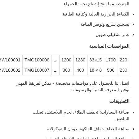
نتج إشعاع تحت الحمراء
ة العالية وكثافة الطاقة
وفير الطاقة
ويل
قياسية
15×33
1280
1200
ب
TMG100006
TMW100001
TMC100001
8 × 18
400
300
ب
TMG100007
TMW100002
TMC100002
ول على مواصفات مخصصة - يمكن لفريقنا المهني
التقنية والرسومات.
: تجفيف الطلاء، لحام البلاستيك، تصلب
جفاف الفاكهة، ذوبان الشوكولاته
طباعة الشاشة، الانحناء، التصفيف