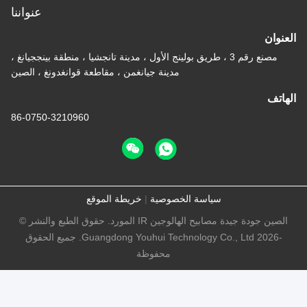
عنواننا
وان
مصنع رقم 3 ، طريق بولينج الأول ، مدينة تانجشيا ، منطقة بينججيانغ ،
مدينة جيانغمن ، مقاطعة قوانغدونغ ، الصين
تف
86-0750-3210960
سياسة الخصوصية
|
خريطة الموقع
الصين جودة جيدة مصابيح الهالوجين IR المورد. حقوق الطبع والنشر ©
-2026 Guangdong Youhui Technology Co., Ltd. جميع الحقوق
محفوظة