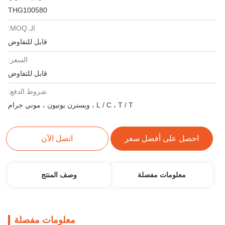
THG100580
الـ MOQ:
قابل للتفاوض
السعر:
قابل للتفاوض
شروط الدفع:
L / C ، T / T ، ويسترن يونيون ، موني جرام
احصل على أفضل سعر
اتصل الآن
معلومات مفصلة
وصف المنتج
معلومات مفصلة