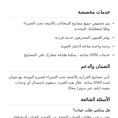
دمات مخصصة
م تخصيص جميع مصابيح السخانات بالأشعة تحت الحمراء
قًا لمتطلباتك المحددة
فر الفنيون المحترفون خدمة فردية
دة واحدة متاحة لاختبار الجودة
تاحة - يمكننا طباعة شعارك على المصابيح
ضمان والدعم
تي مصابيح الحرارة بالأشعة تحت الحمراء قصيرة الموجة مع ضمان
لمدة 5000 ساعة. خلال هذه الفترة، سنقوم باستبدال أي وحدات
يبة (تلف غير يدوي) مجانًا.
أسئلة الشائعة
 يمكنني طلب عينات؟
م، نرحب بطلبات العينات للتحقق من الجودة. العينات المختلطة