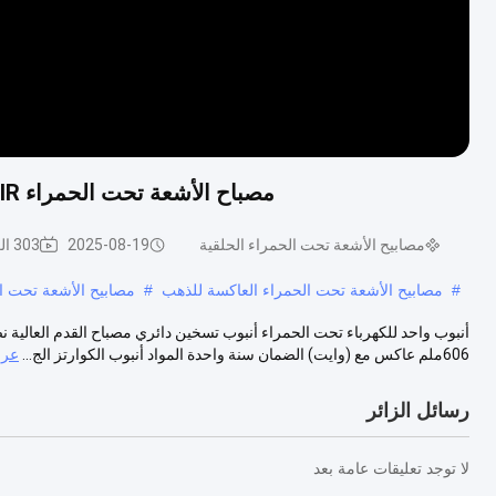
مصباح الأشعة تحت الحمراء UVIR الكوارتز حلقة 39-606mm 55-575V عاكس أبيض
مصابيح الأشعة تحت الحمراء الحلقية
2025-08-19
303 الرؤى
#
مصابيح الأشعة تحت الحمراء العاكسة للذهب
#
مصابيح الأشعة تحت ال
606ملم عاكس مع (وايت) الضمان سنة واحدة المواد أنبوب الكوارتز الج...
عرض
رسائل الزائر
لا توجد تعليقات عامة بعد