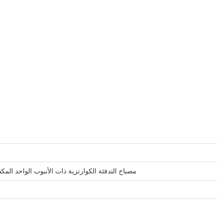
مصباح التدفئة الكوارتزية ذات الأنبوب الواحد المكسوة logen heater Lamp for Industrial Applications