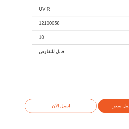
UVIR
12100058
10
قابل للتفاوض
ضل سعر
اتصل الآن