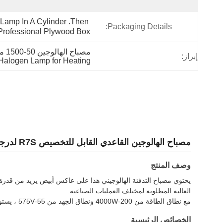
Lamp In A Cylinder .Then 
Packaging Details:
 Professional Plywood Box.
مصباح الهالوجين 50-1500 ملم,مصباح الهالوجين القاعدي القابل للتخصيص,مصباح الهالوجين للتدفئة
إبراز:
Halogen Lamp for Heating
مصباح الهالوجين القاعدي القابل للتخصيص R7S لدرجة الحرارة الطول 50-1500mm
وصف المنتج
يحتوي مصباح التدفئة الهالوجيني هذا على عاكس أبيض يزيد من قدرة ا
العالية المطلوبة لمختلف العمليات الصناعية.
مع نطاق الطاقة من 200-4000W ونطاق الجهد من 55-575V ، يستوعب هذا المصباح متطلبات التدفئة المتنوعة وأنظمة إمدادات الطاقة.السياراتوالطباعة والصناعات الأخرى التي تتطلب عمليات درجة حرارة عالية.
الخصائص الرئيسية