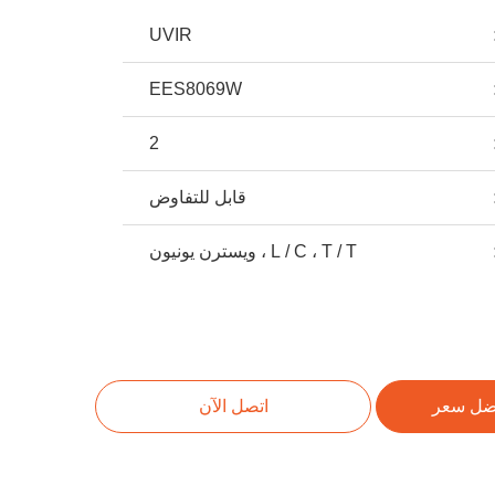
UVIR
EES8069W
2
قابل للتفاوض
L / C ، T / T ، ويسترن يونيون
ضل سعر
اتصل الآن