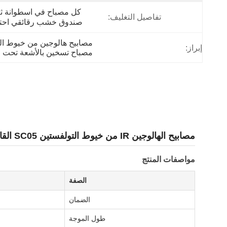
تفاصيل التغليف:
صندوق خشب رقائقي احتر
مصابيح هالوجين من خيوط ال
إبراز:
مصباح تسخين بالأشعة تحت ا
مصابيح الهالوجين IR من خيوط التولفستين SC05 القاعدة مع طبقة ذهبية
مواصفات المنتج
الصفة
الضمان
طول الموجة