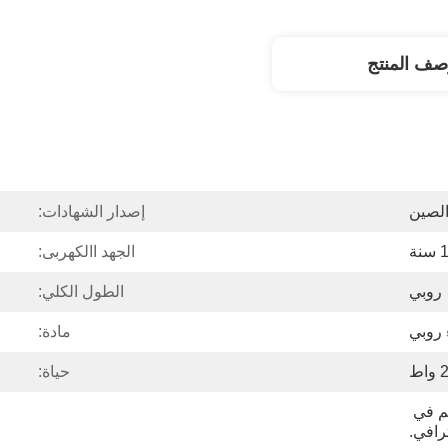
صف المنتج
لصين
إصدار الشهادات:
 سنة
الجهد االكهربى:
روبي
الطول الكلي:
 روبي
مادة:
ط
حياة:
كل مصباح في اسطوانة ثم في 
افي.