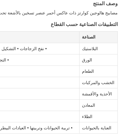
وصف المنتج
مصابيح هالوجين كوارتز ذات عاكس أحمر عنصر تسخين بالأشعة تحت ا
التطبيقات الصناعية حسب القطاع
الصناعة
البلاستيك
• نفخ الزجاجات • التشكيل ا
الورق
• الت
الطعام
الخشب والمركبات
الأحذية والأقمشة
المعادن
الطلاء
العناية بالحيوانات
• تربية الحيوانات وتربيتها • العيادات البي