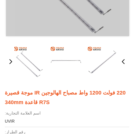
220 فولت 1200 واط مصباح الهالوجين IR موجة قصيرة
R7S قاعدة 340mm
اسم العلامة التجارية:
UVIR
رقم الطراز: