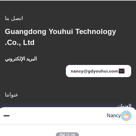
اتصل بنا
Guangdong Youhui Technology
Co., Ltd.
البريد الإلكتروني
nancy@gdyouhui.com
عنواننا
العنوان
مصنع رقم 3 ، طريق بولينج الأول ، مدينة تانجشيا ، منطقة بينججيانغ ،
Nancy
مدينة جيانغمن ، مقاطعة قوانغدونغ ، الصين
الهاتف
11:26 PM