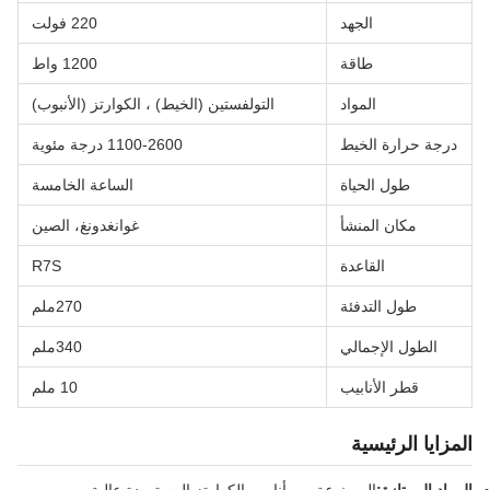
الجهد
220 فولت
طاقة
1200 واط
المواد
التولفستين (الخيط) ، الكوارتز (الأنبوب)
درجة حرارة الخيط
1100-2600 درجة مئوية
طول الحياة
الساعة الخامسة
مكان المنشأ
غوانغدونغ، الصين
القاعدة
R7S
طول التدفئة
270ملم
الطول الإجمالي
340ملم
قطر الأنابيب
10 ملم
المزايا الرئيسية