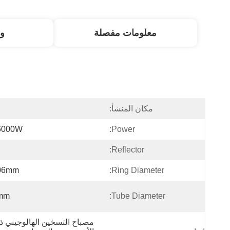
معلومات مفصلة
و
مكان المنشأ:
ا
6000W
Power:
Reflector:
06mm
Ring Diameter:
mm
Tube Diameter: