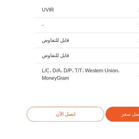
UVIR
-
قابل للتفاوض
قابل للتفاوض
L/C، D/A، D/P، T/T، Western Union،
MoneyGram
ضل سعر
اتصل الآن