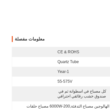
معلومات مفصلة
CE & ROHS
Quartz Tube
1-Year
55-575V
كل مصباح في اسطوانة ثم في 
صندوق خشب رقائقي احترافي
مصباح التسخين الهالوجيني ذو الحلقة المرجعة الذهبية,الموجات القصيرة الأشعة تحت الحمراء حلقة الهالوجين مصباح التدفئة,200-6000W مصباح حلقات 