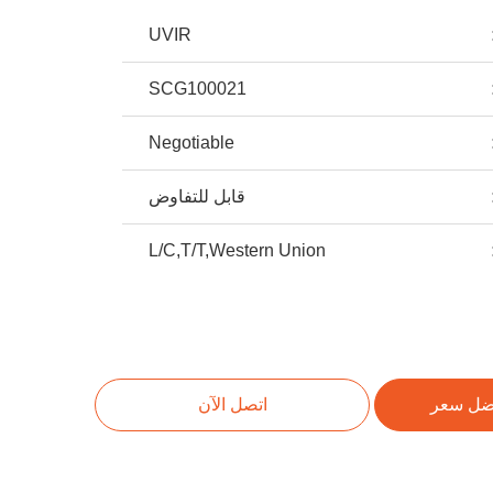
UVIR
SCG100021
Negotiable
قابل للتفاوض
L/C,T/T,Western Union
ضل سعر
اتصل الآن