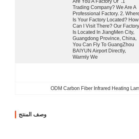
1. Are You A Factory Or 
Trading Company? We Are A 
Professional Factory. 2. Where
Is Your Factory Located? How 
Can I Visit There? Our Factory
Is Located In JiangMen City, 
Guangdong Province, China, 
You Can Fly To GuangZhou 
BAIYUN Airport Directly, 
Warmly We
ODM Carbon Fiber Infrared Heating La
وصف المنتج