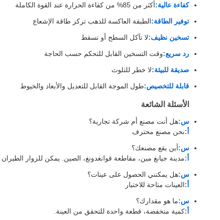
كفاءة عالية:
أكثر من 85% من كفاءة الحرارة عند القوة الكاملة
توفير الطاقة:
الطبقة العاكسة للذهب تركز طاقة الإشعاع
تسخين نظيف:
لا تآكل السطح أو تسقط
رد سريع:
وقت التسخين القابل للتحكم حسب الحاجة
صديقة للبيئة:
لا خطر للتلوث
قابلة للتخصيص:
طول الموجة القابل للتعديل والأبعاد والخيوط
الأسئلة الشائعة
س:
هل أنت مصنع أم شركة تجارية؟
أ:
نحن مصنع محترف
س:
أين يقع مصنعك؟
أ:
مدينة جيانغ مين، مقاطعة قوانغدونغ، الصين. يمكن للزوار الطيران إ
س:
هل يمكنني الحصول على عينات؟
أ:
العينات متاحة للاختبار
س:
ما هو مقدارك؟
أ:
كمية منخفضة، قطعة واحدة للتحقق من العينة.