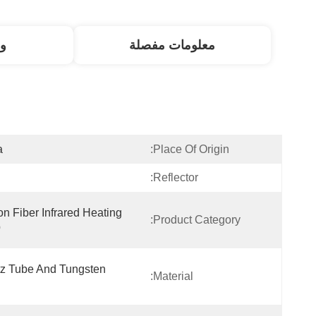
معلومات مفصلة
و
a
Place Of Origin:
Reflector:
n Fiber Infrared Heating 
Product Category:
p
z Tube And Tungsten 
Material: