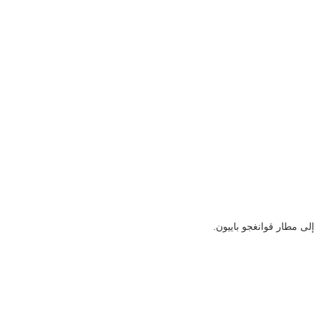
لى مطار قوانغجو باييون.