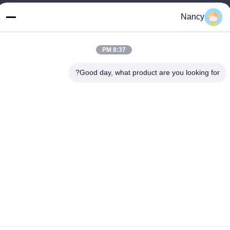
العنوان
Nancy
مصنع رقم 3 ، طريق بولينج الأول ، مدينة تانجشيا ، منطقة بينججيانغ ،
مدينة جيانغمن ، مقاطعة قوانغدونغ ، الصين
8:37 PM
الهاتف
86-0750-3210960
Good day, what product are you looking for?
سياسة الخصوصية
|
خريطة الموقع
الصين جودة جيدة مصابيح الهالوجين IR المورد. حقوق الطبع والنشر ©
-2026 Guangdong Youhui Technology Co., Ltd. جميع الحقوق
محفوظة