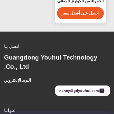
الحمراء من الكوارتز المطلي
بالذهب SK15 2000W
للساونا
احصل على أفضل سعر
اتصل بنا
Guangdong Youhui Technology
Co., Ltd.
البريد الإلكتروني
nancy@gdyouhui.com
عنواننا