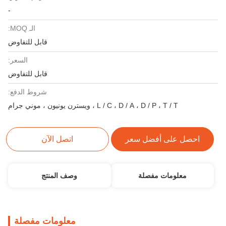
-
الـ MOQ:
قابل للتفاوض
السعر:
قابل للتفاوض
شروط الدفع:
L / C ، D / A ، D / P ، T / T ، ويسترن يونيون ، موني جرام
صل على أفضل سعر
اتصل الآن
معلومات مفصلة
وصف المنتج
معلومات مفصلة