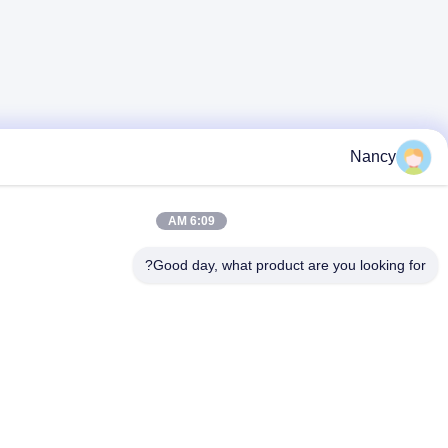
Nan
6:09 AM
Good day, what product are you looki