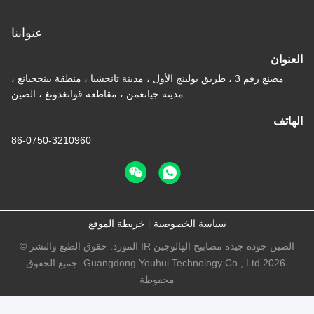
عنواننا
مصنع رقم 3 ، طريق بولينج الأول ، مدينة تانجشيا ، منطقة بينججيانغ ،
مدينة جيانغمن ، مقاطعة قوانغدونغ ، الصين
86-0750-3210960
سياسة الخصوصية
|
خريطة الموقع
الصين جودة جيدة مصابيح الهالوجين IR المورد. حقوق الطبع والنشر ©
-2026 Guangdong Youhui Technology Co., Ltd. جميع الحقوق
محفوظة