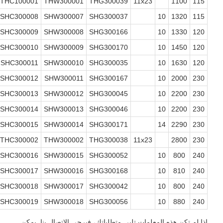
282002
THC100001
THW300001
THG300039
11x23
1100
280773
SHC300008
SHW300007
SHG300037
10
1320
284058
SHC300009
SHW300008
SHG300166
10
1330
305417
SHC300010
SHW300009
SHG300170
10
1450
305418
SHC300011
SHW300010
SHG300035
10
1630
314255
SHC300012
SHW300011
SHG300167
10
2000
282009
SHC300013
SHW300012
SHG300045
10
2200
282008
SHC300014
SHW300013
SHG300046
10
2200
297058
SHC300015
SHW300014
SHG300171
14
2290
281997
THC300002
THW300002
THG300038
11x23
2800
283640
SHC300016
SHW300015
SHG300052
10
800
280728
SHC300017
SHW300016
SHG300168
10
810
292093
SHC300018
SHW300017
SHG300042
10
800
280727
SHC300019
SHW300018
SHG300056
10
880
 تكن هذه المعلمات تلبي متطلباتك، فيرجى الاتصال بنا. يمكن