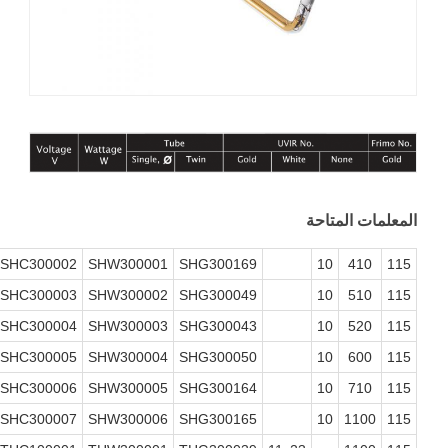
مات المتاحة
280770
SHC300002
SHW300001
SHG300169
10
410
284343
SHC300003
SHW300002
SHG300049
10
510
282094
SHC300004
SHW300003
SHG300043
10
520
282016
SHC300005
SHW300004
SHG300050
10
600
282014
SHC300006
SHW300005
SHG300164
10
710
283932
SHC300007
SHW300006
SHG300165
10
1100