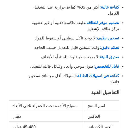
عالية:
أكثر من 85% كفاءة حرارية عند التشغيل
موفر للطاقة:
طبقة عاكسة ذهبية أو غير عضوية
اقة الإشعاع
 نظيف:
لا يوجد تآكل سطحي أو سقوط للمواد
دقيق:
وقت تسخين قابل للتعديل حسب الحاجة
لبيئة:
لا يوجد خطر تلوث للبيئة أو الأهداف
للتخصيص:
طول موجي وأبعاد وفتائل قابلة للتعديل
في استهلاك الطاقة:
استهلاك أقل مع نتائج تسخين
يل الفنية
اسم المنتج
مصباح الأشعة تحت الحمراء ثلاثي الأبعاد
العاكس
ذهبي
جهد الكهربائي
45-480 فولت