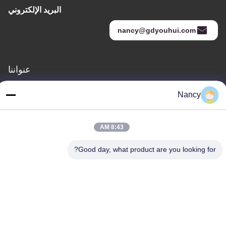
البريد الإلكتروني
nancy@gdyouhui.com
عنواننا
العنوان
Nancy
مصنع رقم 3 ، طريق بولينج الأول ، مدينة تانجشيا ، منطقة بينججيانغ ،
مدينة جيانغمن ، مقاطعة قوانغدونغ ، الصين
8:43 AM
الهاتف
86-0750-3210960
Good day, what product are you looking for?
سياسة الخصوصية
|
خريطة الموقع
الصين جودة جيدة مصابيح الهالوجين IR المورد. حقوق الطبع والنشر ©