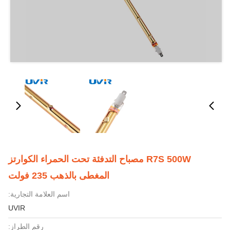
R7S 500W مصباح التدفئة تحت الحمراء الكوارتز
المغطى بالذهب 235 فولت
اسم العلامة التجارية:
UVIR
رقم الطراز: