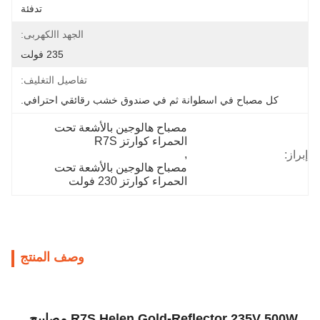
تدفئة
الجهد االكهربى:
235 فولت
تفاصيل التغليف:
كل مصباح في اسطوانة ثم في صندوق خشب رقائقي احترافي.
مصباح هالوجين بالأشعة تحت 
الحمراء كوارتز R7S
, 
إبراز:
مصباح هالوجين بالأشعة تحت 
الحمراء كوارتز 230 فولت
وصف المنتج
R7S Helen Gold-Reflector 235V 500W مصابيح