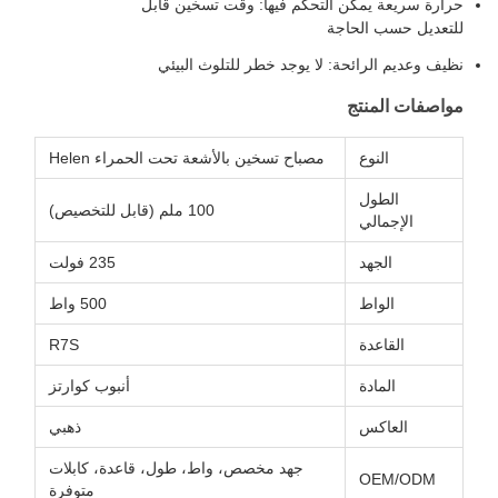
حرارة سريعة يمكن التحكم فيها: وقت تسخين قابل
للتعديل حسب الحاجة
نظيف وعديم الرائحة: لا يوجد خطر للتلوث البيئي
مواصفات المنتج
النوع
مصباح تسخين بالأشعة تحت الحمراء Helen
الطول
100 ملم (قابل للتخصيص)
الإجمالي
الجهد
235 فولت
الواط
500 واط
القاعدة
R7S
المادة
أنبوب كوارتز
العاكس
ذهبي
جهد مخصص، واط، طول، قاعدة، كابلات
OEM/ODM
متوفرة